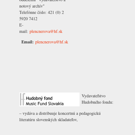
notový archív"
Telefónne číslo:
421 (0) 2
5920 7412
E-
mail:
plencnerova@hf.sk
Email:
plencnerova@hf.sk
Vydavateľstvo
Hudobného fondu:
– vydáva a distribuuje koncertnú a pedagogickú
literatúru slovenských skladateľov,