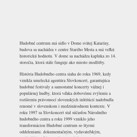
Hudobné centrum má sídlo v Dome svätej Kataríny,
budova sa nachádza v centre Starého Mesta a má veľkú
historickú hodnotu. V dome sa nachádza kaplnka zo 14.
storočia, ktorá stále funguje ako miesto modlitby.
História Hudobného centra siaha do roku 1969, kedy
vznikla umelecká agentúra Slovkoncert, garantujúca
hudobné festivaly a samostatné koncerty vážnej i
populárnej hudby, ktorá vďaka dobovému zvýšeniu a
rozšíreniu právomocí slovenských inštitúcií nadobudla
renomé v slovenskom i medzinárodnom kontexte. V
roku 1997 sa Slovkoncert stal súčasťou Národného
hudobného centra a roku 1999 vzniklo jeho
transformáciou Hudobné centrum so štyrmi
oddeleniami. dokumentačným, vydavateľským,