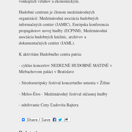
vonkajších vzťahov a ekonomickým.
Hudobné centrum je členom medzinárodných
organizácií:
Medzinárodná asociácia hudobných
informačných centier (IAMIC)
, Európska konferencia
propagátorov novej hudby (ECPNM),
Medzinárodná
asociácia hudobných knižníc, archívov a
dokumentačných centier (IAML)
.
K aktivitám Hudobného centra patria:
- cyklus koncertov NEDEĽNÉ HUDOBNÉ MATINÉ v
Mirbachovom paláci v Bratislave
-
Stredoeurópsky festival koncertného umenia v Žiline
-
Melos-Étos
- Medzinárodný festival súčasnej hudby
- udeľovanie Ceny Ľudovíta Rajtera