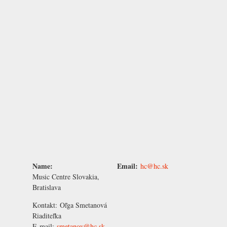
Name:
Email:
hc@hc.sk
Music Centre Slovakia,
Bratislava
Kontakt:
Oľga Smetanová
Riaditeľka
E-mail:
smetanov@hc.sk