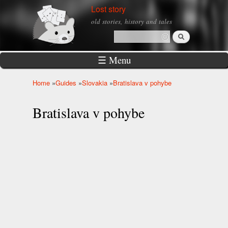
Skip to
Lost story
main
old stories, history and tales
content
Search
Search form
☰ Menu
Home
»
Guides
»
Slovakia
»
Bratislava v pohybe
You are here
Bratislava v pohybe