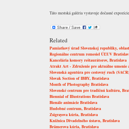
Táto mestská galéria vystavuje dočasné expozíci
Related
Pamiatkový úrad Slovenskej republiky, oblastn
Regionálne centrum remesiel ÚĽUV Bratislav
Kancelária komory reštaurátorov, Bratislava
Atrakt Art - Združenie pre aktuálne umenie a
Slovenská agentúra pre cestovný ruch (SACR),
Slovak Section of IBBY, Bratislava
Month of Photography Bratislava
Slovenské centrum pre tradičnú kultúru, Brat
Biennial of Illustrations Bratislava
Bienále animácie Bratislava
Hudobné centrum, Bratislava
Zsigrayova kúria, Bratislava
Knižnica Divadelného ústavu, Bratislava
Brämerova kúria, Bratislava