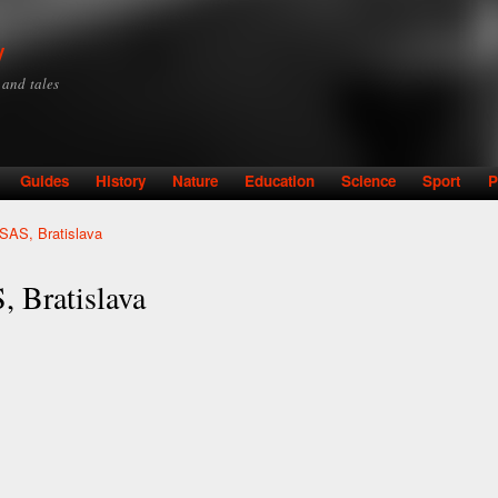
Skip to
main
y
content
y and tales
Guides
History
Nature
Education
Science
Sport
P
 SAS, Bratislava
, Bratislava