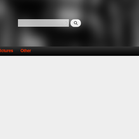
Search
Search form
ictures
Other