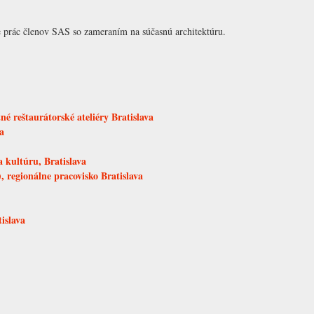
e prác členov SAS so zameraním na súčasnú architektúru.
é reštaurátorské ateliéry Bratislava
a
 kultúru, Bratislava
 regionálne pracovisko Bratislava
islava