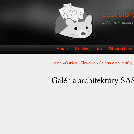
Lost stor
old stories, histor
Home
Articles
Art
Biographies
Main menu
Home
»
Guides
»
Slovakia
»
Galéria architektúry
You are here
Galéria architektúry SAS