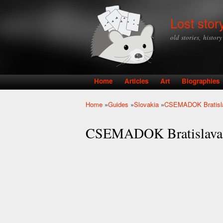
Lost stor
old stories, histor
Home
Articles
Art
Biographies
Main menu
Home
»
Guides
»
Slovakia
»
CSEMADOK Bratisl
You are here
CSEMADOK Bratislava