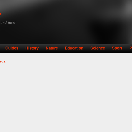
Skip to
main
y
content
y and tales
Guides
History
Nature
Education
Science
Sport
P
ava