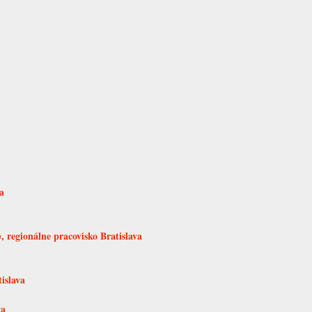
a
 regionálne pracovisko Bratislava
islava
va