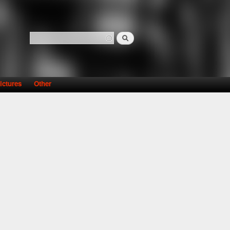
Search
Search form
ictures
Other