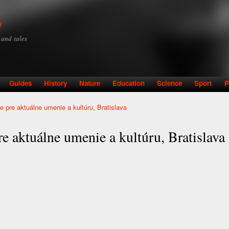
Skip to
main
y
content
y and tales
Guides
History
Nature
Education
Science
Sport
P
ie pre aktuálne umenie a kultúru, Bratislava
re aktuálne umenie a kultúru, Bratislava