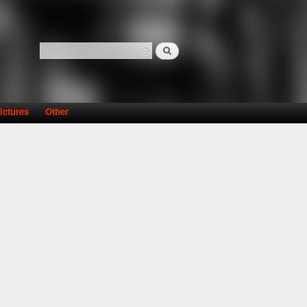
Search
Search form
ictures
Other