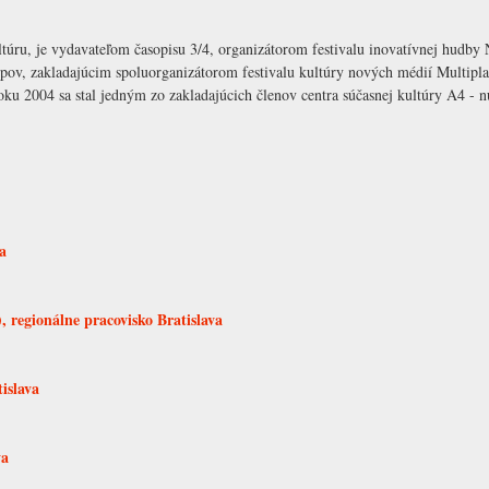
ultúru, je vydavateľom časopisu 3/4, organizátorom festivalu inovatívnej hud
pov, zakladajúcim spoluorganizátorom festivalu kultúry nových médií Multipla
roku 2004 sa stal jedným zo zakladajúcich členov centra súčasnej kultúry
A4 - nu
a
 regionálne pracovisko Bratislava
islava
va