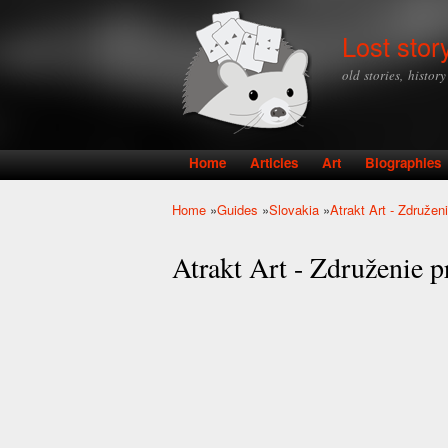
Lost stor
old stories, histor
Home
Articles
Art
Biographies
Main menu
Home
»
Guides
»
Slovakia
»
Atrakt Art - Združen
You are here
Atrakt Art - Združenie p