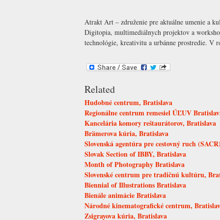
Atrakt Art – združenie pre aktuálne umenie a k
Digitopia, multimediálnych projektov a worksho
technológie, kreativitu a urbánne prostredie. V 
Related
Hudobné centrum, Bratislava
Regionálne centrum remesiel ÚĽUV Bratislav
Kancelária komory reštaurátorov, Bratislava
Brämerova kúria, Bratislava
Slovenská agentúra pre cestovný ruch (SACR),
Slovak Section of IBBY, Bratislava
Month of Photography Bratislava
Slovenské centrum pre tradičnú kultúru, Brat
Biennial of Illustrations Bratislava
Bienále animácie Bratislava
Národné kinematografické centrum, Bratisla
Zsigrayova kúria, Bratislava