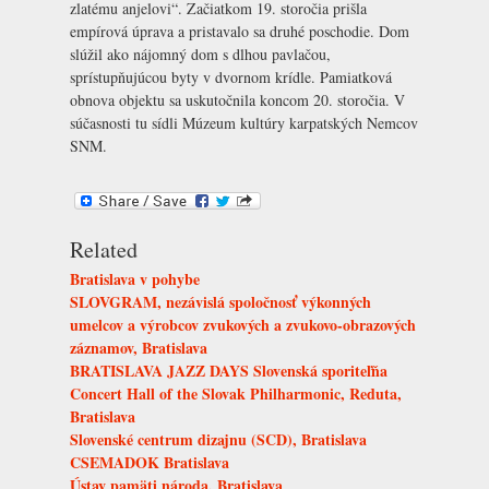
zlatému anjelovi“. Začiatkom 19. storočia prišla
empírová úprava a pristavalo sa druhé poschodie. Dom
slúžil ako nájomný dom s dlhou pavlačou,
sprístupňujúcou byty v dvornom krídle. Pamiatková
obnova objektu sa uskutočnila koncom 20. storočia. V
súčasnosti tu sídli
Múzeum kultúry karpatských Nemcov
SNM
.
Related
Bratislava v pohybe
SLOVGRAM, nezávislá spoločnosť výkonných
umelcov a výrobcov zvukových a zvukovo-obrazových
záznamov, Bratislava
BRATISLAVA JAZZ DAYS Slovenská sporiteľňa
Concert Hall of the Slovak Philharmonic, Reduta,
Bratislava
Slovenské centrum dizajnu (SCD), Bratislava
CSEMADOK Bratislava
Ústav pamäti národa, Bratislava