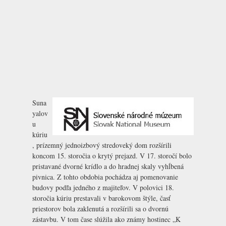
Suna
yalov
u
kúriu
, prízemný jednoizbový stredoveký dom rozšírili
koncom 15. storočia o krytý prejazd. V 17. storočí bolo
pristavané dvorné krídlo a do hradnej skaly vyhĺbená
pivnica. Z tohto obdobia pochádza aj pomenovanie
budovy podľa jedného z majiteľov. V polovici 18.
storočia kúriu prestavali v barokovom štýle, časť
priestorov bola zaklenutá a rozšírili sa o dvornú
zástavbu. V tom čase slúžila ako známy hostinec „K