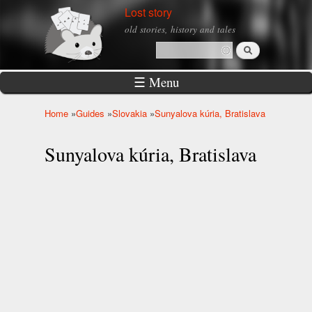
Skip to
Lost story
main
old stories, history and tales
content
Search
Search form
☰ Menu
Home
»
Guides
»
Slovakia
»
Sunyalova kúria, Bratislava
You are here
Sunyalova kúria, Bratislava