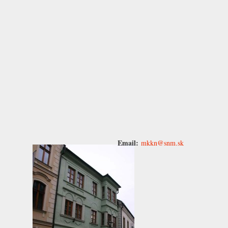
Email:
mkkn@snm.sk