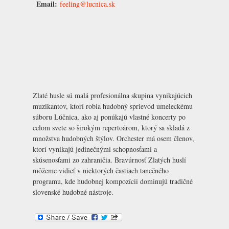
Email:
feeling@lucnica.sk
Zlaté husle sú malá profesionálna skupina vynikajúcich
muzikantov, ktorí robia hudobný sprievod umeleckému
súboru Lúčnica, ako aj ponúkajú vlastné koncerty po
celom svete so širokým repertoárom, ktorý sa skladá z
množstva hudobných štýlov. Orchester má osem členov,
ktorí vynikajú jedinečnými schopnosťami a
skúsenosťami zo zahraničia. Bravúrnosť Zlatých huslí
môžeme vidieť v niektorých častiach tanečného
programu, kde hudobnej kompozícii dominujú tradičné
slovenské hudobné nástroje.