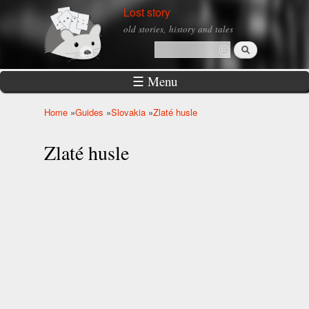
Skip to
Lost story
main
old stories, history and tales
content
Search
Search form
☰ Menu
Home
»
Guides
»
Slovakia
»
Zlaté husle
You are here
Zlaté husle