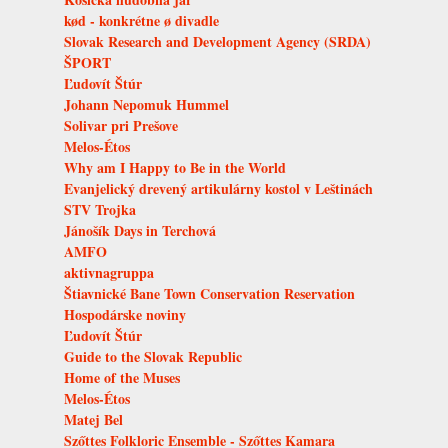
kød - konkrétne ø divadle
Slovak Research and Development Agency (SRDA)
ŠPORT
Ľudovít Štúr
Johann Nepomuk Hummel
Solivar pri Prešove
Melos-Étos
Why am I Happy to Be in the World
Evanjelický drevený artikulárny kostol v Leštinách
STV Trojka
Jánošík Days in Terchová
AMFO
aktivnagruppa
Štiavnické Bane Town Conservation Reservation
Hospodárske noviny
Ľudovít Štúr
Guide to the Slovak Republic
Home of the Muses
Melos-Étos
Matej Bel
Szőttes Folkloric Ensemble - Szőttes Kamara