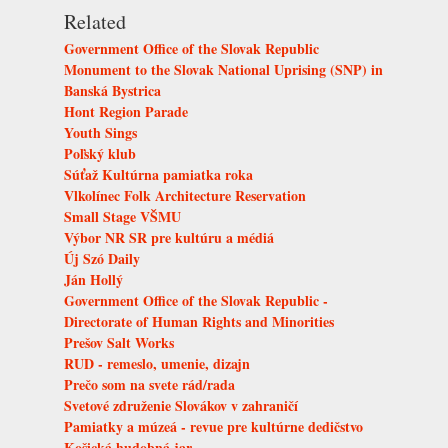
Related
Government Office of the Slovak Republic
Monument to the Slovak National Uprising (SNP) in
Banská Bystrica
Hont Region Parade
Youth Sings
Poľský klub
Súťaž Kultúrna pamiatka roka
Vlkolínec Folk Architecture Reservation
Small Stage VŠMU
Výbor NR SR pre kultúru a médiá
Új Szó Daily
Ján Hollý
Government Office of the Slovak Republic -
Directorate of Human Rights and Minorities
Prešov Salt Works
RUD - remeslo, umenie, dizajn
Prečo som na svete rád/rada
Svetové združenie Slovákov v zahraničí
Pamiatky a múzeá - revue pre kultúrne dedičstvo
Košická hudobná jar