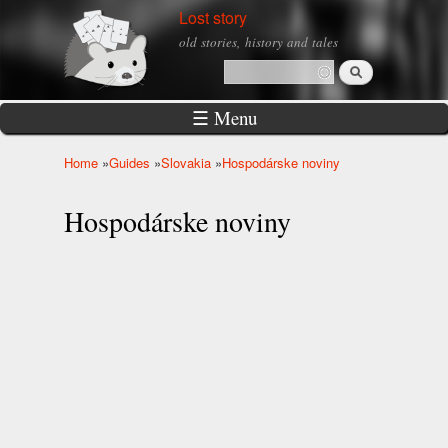
Skip to
Lost story
main
old stories, history and tales
content
Search
Search form
☰ Menu
Home
»
Guides
»
Slovakia
»
Hospodárske noviny
You are here
Hospodárske noviny