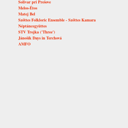
Solivar pri Prešove
Melos-Étos
Matej Bel
Szőttes Folkloric Ensemble - Szőttes Kamara
Néptáncegyüttes
STV Trojka ('Three')
Jánošík Days in Terchová
AMFO