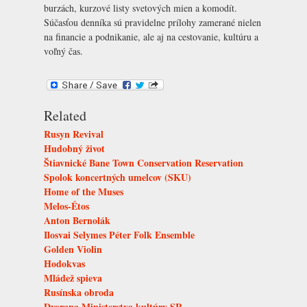
burzách, kurzové listy svetových mien a komodít.
Súčasťou denníka sú pravidelne prílohy zamerané nielen
na financie a podnikanie, ale aj na cestovanie, kultúru a
voľný čas.
Related
Rusyn Revival
Hudobný život
Štiavnické Bane Town Conservation Reservation
Spolok koncertných umelcov (SKU)
Home of the Muses
Melos-Étos
Anton Bernolák
Ilosvai Selymes Péter Folk Ensemble
Golden Violin
Hodokvas
Mládež spieva
Rusínska obroda
Dvorana Ministerstva kultúry SR