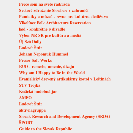
Prečo som na svete rád/rada
Svetové združenie Slovákov v zahraničí
Pamiatky a múzeá - revue pre kultúrne dedičstvo
Vlkolínec Folk Architecture Reservation
kød - konkrétne ø divadle
Výbor NR SR pre kultúru a médiá
Új Szó Daily
Ľudovít Štúr
Johann Nepomuk Hummel
Prešov Salt Works
RUD - remeslo, umenie, dizajn
Why am I Happy to Be in the World
Evanjelický drevený artikulárny kostol v Leštinách
STV Trojka
Košická hudobná jar
AMFO
Ľudovít Štúr
aktivnagruppa
Slovak Research and Development Agency (SRDA)
ŠPORT
Guide to the Slovak Republic