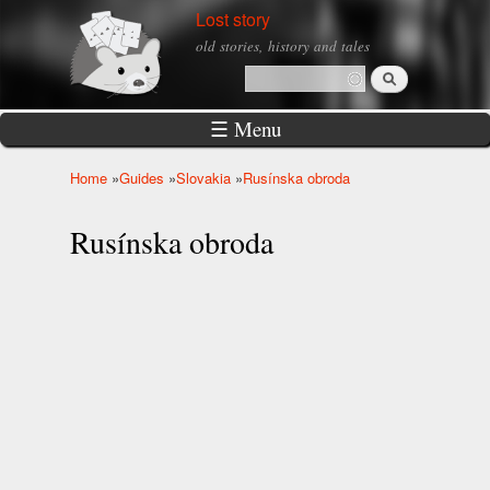
Skip to
Lost story
main
old stories, history and tales
content
Search
Search form
☰ Menu
Home
»
Guides
»
Slovakia
»
Rusínska obroda
You are here
Rusínska obroda