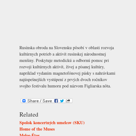
Rusínska obroda na Slovensku pôsobí v oblasti rozvoja
kultúrnych potrieb a aktivít rusínskej národnostnej
menšiny. Poskytuje metodickú a odbornú pomoc pri
rozvoji kultúrnych aktivít, živej a písanej kultúry,
napríklad vydaním magnetofónovej pásky s nahrávkami
najúspešnejších vystúpení z prvých dvoch ročníkov
svojho festivalu humoru pod názvom Figliarska nôta.
Related
Spolok koncertných umelcov (SKU)
Home of the Muses
Melos-Étos