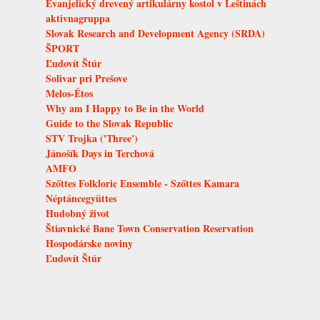
Evanjelický drevený artikulárny kostol v Leštinách
aktivnagruppa
Slovak Research and Development Agency (SRDA)
ŠPORT
Ľudovít Štúr
Solivar pri Prešove
Melos-Étos
Why am I Happy to Be in the World
Guide to the Slovak Republic
STV Trojka ('Three')
Jánošík Days in Terchová
AMFO
Szőttes Folkloric Ensemble - Szőttes Kamara
Néptáncegyüttes
Hudobný život
Štiavnické Bane Town Conservation Reservation
Hospodárske noviny
Ľudovít Štúr