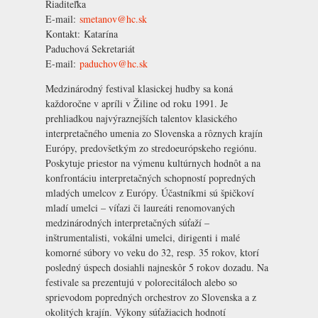
Riaditeľka
E-mail:
smetanov@hc.sk
Kontakt:
Katarína
Paduchová
Sekretariát
E-mail:
paduchov@hc.sk
Medzinárodný festival klasickej hudby sa koná
každoročne v apríli v Žiline od roku 1991. Je
prehliadkou najvýraznejších talentov klasického
interpretačného umenia zo Slovenska a rôznych krajín
Európy, predovšetkým zo stredoeurópskeho regiónu.
Poskytuje priestor na výmenu kultúrnych hodnôt a na
konfrontáciu interpretačných schopností popredných
mladých umelcov z Európy. Účastníkmi sú špičkoví
mladí umelci – víťazi či laureáti renomovaných
medzinárodných interpretačných súťaží –
inštrumentalisti, vokálni umelci, dirigenti i malé
komorné súbory vo veku do 32, resp. 35 rokov, ktorí
posledný úspech dosiahli najneskôr 5 rokov dozadu. Na
festivale sa prezentujú v polorecitáloch alebo so
sprievodom popredných orchestrov zo Slovenska a z
okolitých krajín. Výkony súťažiacich hodnotí