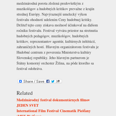
medzinárodná porota zložená predovšetkým z
muzikológov a hudobných kritikov prevažne z krajín
strednej Európy. Najvýraznejší umelecký výkon
festivalu ohodnotí udelením Ceny hudobnej kritiky.
Držiteľ tejto ceny získava možnosť účinkovať na ďalšom
ročníku festivalu. Festival vytvára priestor na stretnutia
hudobných pedagógov, muzikológov, hudobných
kritikov, reprezentantov agentúr, kultúrnych inštitúcií,
zahraničných hostí. Hlavným organizátorom festivalu je
Hudobné centrum z poverenia Ministerstva kultúry
Slovenskej republiky. Jeho hlavným partnerom je
Štátny komorný orchester Žilina
, na pôde ktorého sa
festival odohráva.
Related
Medzinárodný festival dokumentárnych filmov
JEDEN SVET
International Film Festival Cinematik Piešťany