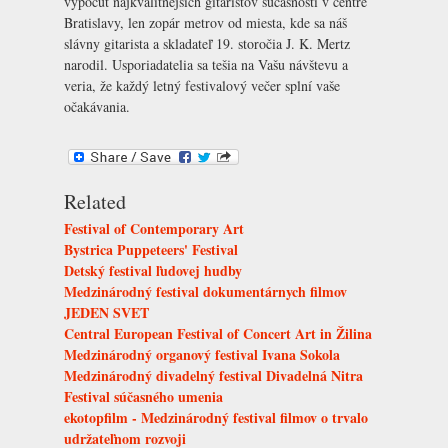
vypočuť najkvalitnejších gitaristov súčasnosti v centre
Bratislavy, len zopár metrov od miesta, kde sa náš
slávny gitarista a skladateľ 19. storočia J. K. Mertz
narodil. Usporiadatelia sa tešia na Vašu návštevu a
veria, že každý letný festivalový večer splní vaše
očakávania.
Related
Festival of Contemporary Art
Bystrica Puppeteers' Festival
Detský festival ľudovej hudby
Medzinárodný festival dokumentárnych filmov
JEDEN SVET
Central European Festival of Concert Art in Žilina
Medzinárodný organový festival Ivana Sokola
Medzinárodný divadelný festival Divadelná Nitra
Festival súčasného umenia
ekotopfilm - Medzinárodný festival filmov o trvalo
udržateľnom rozvoji