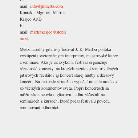
mail:
info@jkmertz.com
Kontakt:
Mgr. art. Martin
Krajčo ArtD
E-
mail:
martinkrajco@stonli
ne.sk
Medzinárodný gitarový festival J. K. Mertza ponúka
vystúpenia svetoznámych interpretov, majstrovské kurzy
a semináre. Ako je už zvykom, festival organizuje
rôznorodé koncerty, na ktorých zaznie okrem tradičných
gitarových recitálov aj koncert starej hudby a džezový
koncert. Na festivale si možno vypočuť umenie umelcov
zo všetkých kontinentov sveta. Popri koncertoch sa
môžu záujemcovia o gitarovú hudbu zúčastniť na
seminároch a kurzoch, ktoré počas festivalu povedú
renomovaní odborníci.