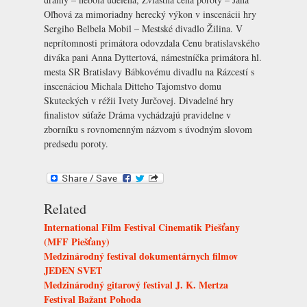
Oľhová za mimoriadny herecký výkon v inscenácii hry
Sergiho Belbela Mobil – Mestské divadlo Žilina. V
neprítomnosti primátora odovzdala Cenu bratislavského
diváka pani Anna Dyttertová, námestníčka primátora hl.
mesta SR Bratislavy Bábkovému divadlu na Rázcestí s
inscenáciou Michala Ditteho Tajomstvo domu
Skuteckých v réžii Ivety Jurčovej. Divadelné hry
finalistov súťaže Dráma vychádzajú pravidelne v
zborníku s rovnomenným názvom s úvodným slovom
predsedu poroty.
Related
International Film Festival Cinematik Piešťany
(MFF Piešťany)
Medzinárodný festival dokumentárnych filmov
JEDEN SVET
Medzinárodný gitarový festival J. K. Mertza
Festival Bažant Pohoda