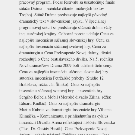
pracovný program. Počas festivalu sa uskutočňuje finále
súťaže Dráma – scénické čítanie finálových textov
Trojboj. Súťaž Dráma predstavuje najlepší pôvodný
dramatický text v slovenskom jazyku. V špeciálnej
programovej sekcii sa predstavuje súčasná dráma vždy
inej európskej krajiny. Odborná porota udeľuje Cenu za
najlepšiu inscenáciu súčasnej slovenskej hry, Cenu za
najlepšiu inscenáciu súčasnej svetovej hry, Cenu za
dramaturgiu a Cenu Prekvapenie Novej drámy, diváci
rozhodujú o Cene bratislavského diváka. Na 5. ročníku
Nová dráma/New Drama 2009 boli udelené tieto ceny:
Cena za najlepšiu inscenáciu súčasnej slovenskej hry –
autorská inscenácia Petržalské príbehy (Štúdio 12
Bratislava, réžia: Ján Šimko), Cena za najlepšiu
inscenáciu súčasnej svetovej hry – inscenácia hry
Sergiho Belbela Mobil (Mestské divadlo Žilina, réžia:
Eduard Kudláč), Cena za najlepšiu dramaturgiu –
Martin Kubran za dramaturgiu inscenácie hry Viliama
Klimáčka – Komunizmus, s prihliadnutím na cyklus
inscenácií Divadla Aréna reflektujúci históriu Slovenska
(Tiso, Dr. Gustáv Husák), Cena Prekvapenie Novej
drámy – nebola udelená, Zvláštna cena poroty – Jana