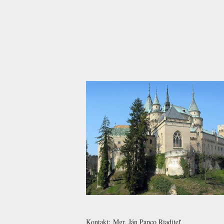
Kontakt:
Mgr. Ján Papco
Riaditeľ