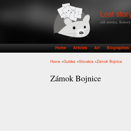
Lost stor
old stories, histor
Home
Articles
Art
Biographies
Main menu
Home
»
Guides
»
Slovakia
»
Zámok Bojnice
You are here
Zámok Bojnice