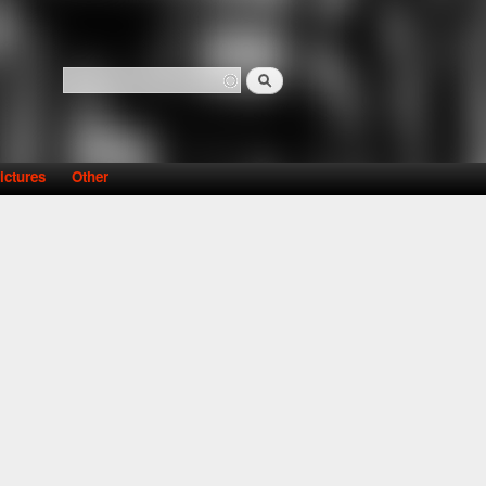
Search
Search form
ictures
Other