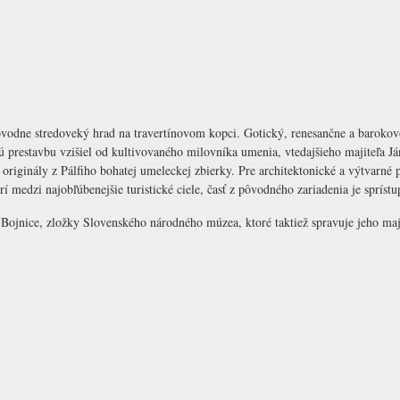
ôvodne stredoveký hrad na travertínovom kopci. Gotický, renesančne a barokov
 prestavbu vzišiel od kultivovaného milovníka umenia, vtedajšieho majiteľa Ján
originály z Pálfiho bohatej umeleckej zbierky. Pre architektonické a výtvarné
í medzi najobľúbenejšie turistické ciele, časť z pôvodného zariadenia je spríst
Bojnice
, zložky Slovenského národného múzea, ktoré taktiež spravuje jeho maj