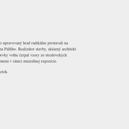
o upravovaný hrad radikálne prestavali na
a Pálfiho. Realizátor stavby, skúsený architekt
 prvky voľne čerpal vzory zo stredovekých
upnená v rámci muzeálnej expozície.
etok.