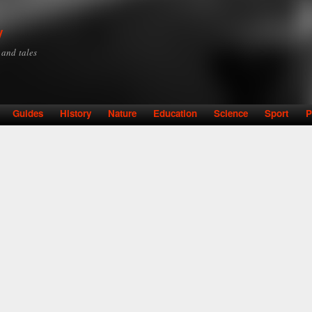
Skip to
main
y
content
y and tales
Guides
History
Nature
Education
Science
Sport
P