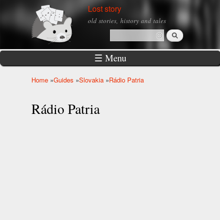
Skip to
Lost story
main
old stories, history and tales
content
Search
Search form
☰ Menu
Home
»
Guides
»
Slovakia
»
Rádio Patria
You are here
Rádio Patria