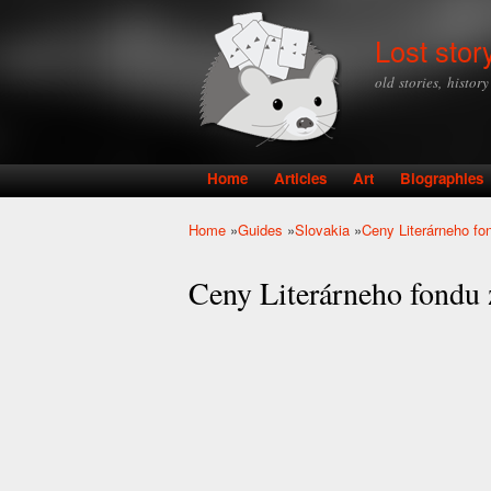
Lost stor
old stories, histor
Home
Articles
Art
Biographies
Main menu
Home
»
Guides
»
Slovakia
»
Ceny Literárneho fo
You are here
Ceny Literárneho fondu 