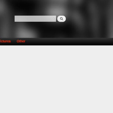
Search
Search form
ictures
Other