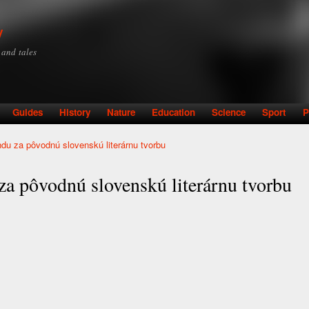
Skip to
main
y
content
y and tales
Guides
History
Nature
Education
Science
Sport
P
ndu za pôvodnú slovenskú literárnu tvorbu
za pôvodnú slovenskú literárnu tvorbu