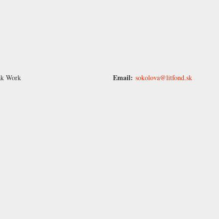
Email:
vak Work
sokolova@litfond.sk