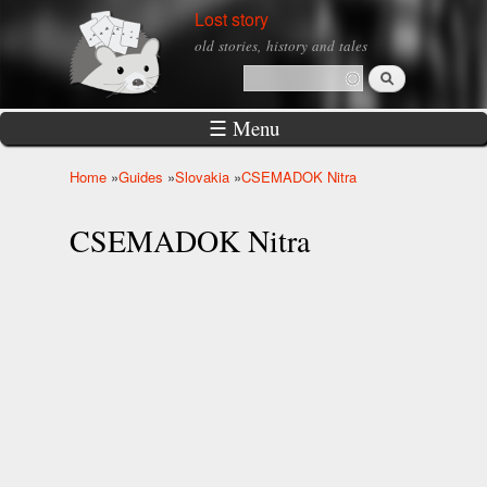
Skip to
Lost story
main
old stories, history and tales
content
Search
Search form
☰ Menu
Home
»
Guides
»
Slovakia
»
CSEMADOK Nitra
You are here
CSEMADOK Nitra