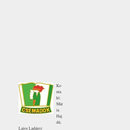
Ko
nta
kt:
Már
ia
Haj
dú
,
Lajos
Ladányi