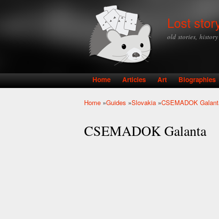
Lost stor
old stories, histor
Home
Articles
Art
Biographies
Main menu
Home
»
Guides
»
Slovakia
»
CSEMADOK Galant
You are here
CSEMADOK Galanta