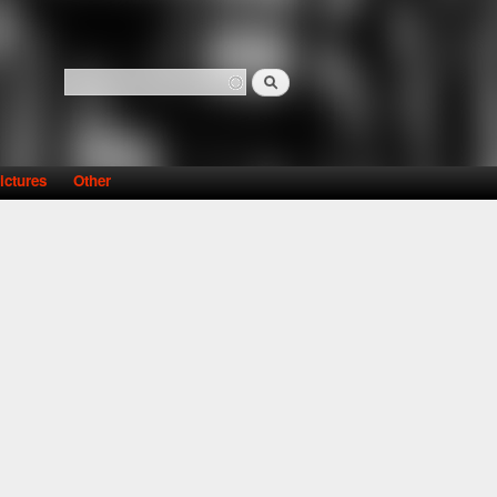
Search
Search form
ictures
Other