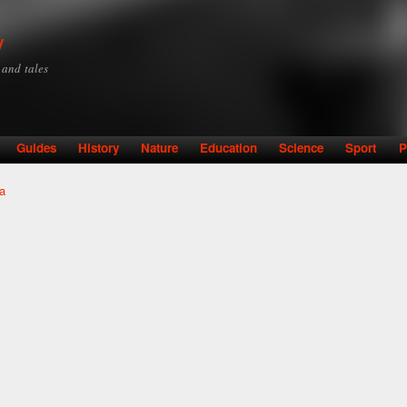
Skip to
main
y
content
y and tales
Guides
History
Nature
Education
Science
Sport
P
a