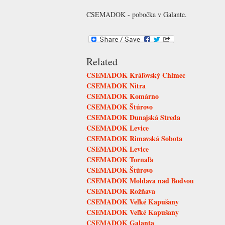
CSEMADOK - pobočka v Galante.
Related
CSEMADOK Kráľovský Chlmec
CSEMADOK Nitra
CSEMADOK Komárno
CSEMADOK Štúrovo
CSEMADOK Dunajská Streda
CSEMADOK Levice
CSEMADOK Rimavská Sobota
CSEMADOK Levice
CSEMADOK Tornaľa
CSEMADOK Štúrovo
CSEMADOK Moldava nad Bodvou
CSEMADOK Rožňava
CSEMADOK Veľké Kapušany
CSEMADOK Veľké Kapušany
CSEMADOK Galanta