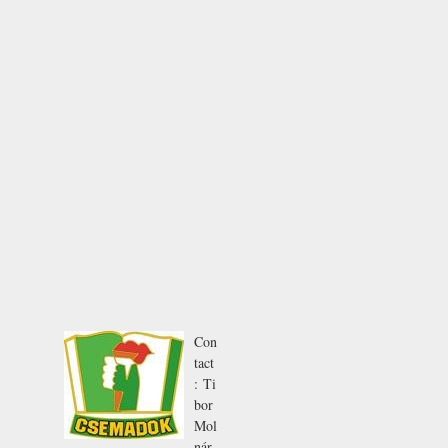
Con
tact
:
Ti
bor
Mol
nár
,