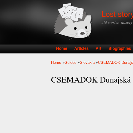
Lost stor
old stories, histor
Home
Articles
Art
Biographies
Main menu
Home
»
Guides
»
Slovakia
»
CSEMADOK Dunajsk
You are here
CSEMADOK Dunajská S