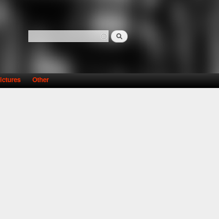
Search
Search form
ictures
Other