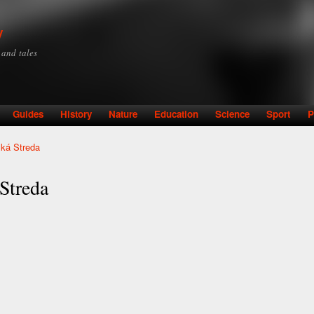
Skip to
main
y
content
y and tales
Guides
History
Nature
Education
Science
Sport
P
á Streda
treda