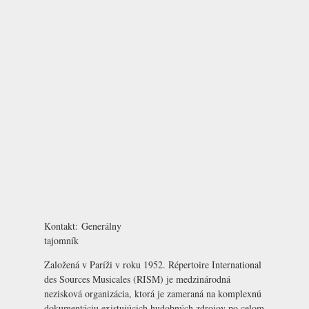
Kontakt:
Generálny
tajomník
Založená v Paríži v roku 1952. Répertoire International
des Sources Musicales (RISM) je medzinárodná
nezisková organizácia, ktorá je zameraná na komplexnú
dokumentáciu existujúcich hudobných zdrojov po celom