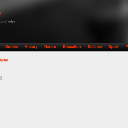
Skip to
main
y
content
y and tales
Guides
History
Nature
Education
Science
Sport
P
artin
n