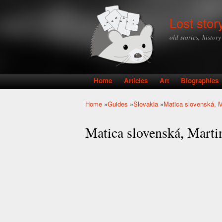
Lost stor
old stories, histor
Home
Articles
Art
Biographies
Main menu
Home
»
Guides
»
Slovakia
»
Matica slovenská, M
You are here
Matica slovenská, Marti