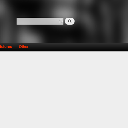
Search
Search form
ictures
Other