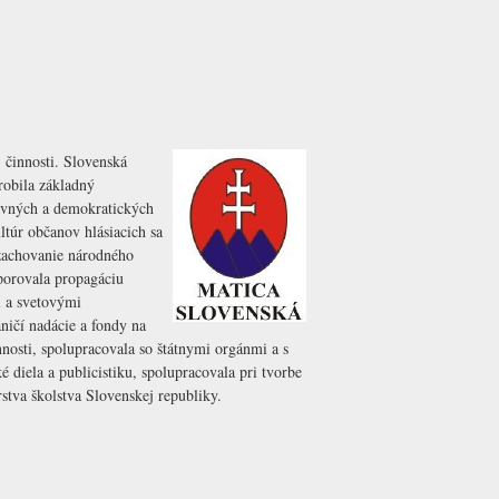
 činnosti. Slovenská
robila základný
ravných a demokratických
túr občanov hlásiacich sa
zachovanie národného
dporovala propagáciu
i a svetovými
ničí nadácie a fondy na
nosti, spolupracovala so štátnymi orgánmi a s
diela a publicistiku, spolupracovala pri tvorbe
stva školstva Slovenskej republiky.