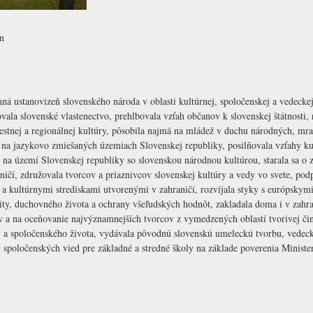
n
ná ustanovizeň slovenského národa v oblasti kultúrnej, spoločenskej a vedeckej
ala slovenské vlastenectvo, prehlbovala vzťah občanov k slovenskej štátnosti, 
iestnej a regionálnej kultúry, pôsobila najmä na mládež v duchu národných, m
a jazykovo zmiešaných územiach Slovenskej republiky, posilňovala vzťahy kul
a území Slovenskej republiky so slovenskou národnou kultúrou, starala sa o 
ičí, združovala tvorcov a priaznivcov slovenskej kultúry a vedy vo svete, po
a kultúrnymi strediskami utvorenými v zahraničí, rozvíjala styky s európskym
tity, duchovného života a ochrany všeľudských hodnôt, zakladala doma i v zahra
 a na oceňovanie najvýznamnejších tvorcov z vymedzených oblastí tvorivej čin
a spoločenského života, vydávala pôvodnú slovenskú umeleckú tvorbu, vedecké 
spoločenských vied pre základné a stredné školy na základe poverenia Minister