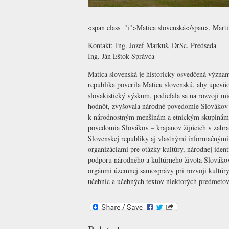
<span class="i">Matica slovenská</span>, Marti
Kontakt:
Ing. Jozef Markuš, DrSc.
Predseda
Ing. Ján Eštok
Správca
Matica slovenská je historicky osvedčená význam
republika poverila Maticu slovenskú, aby upevňov
slovakistický výskum, podieľala sa na rozvoji m
hodnôt, zvyšovala národné povedomie Slovákov n
k národnostným menšinám a etnickým skupinám n
povedomia Slovákov – krajanov žijúcich v zahran
Slovenskej republiky aj vlastnými informačnými 
organizáciami pre otázky kultúry, národnej iden
podporu národného a kultúrneho života Slovákov
orgánmi územnej samosprávy pri rozvoji kultúry 
učebníc a učebných textov niektorých predmetov 