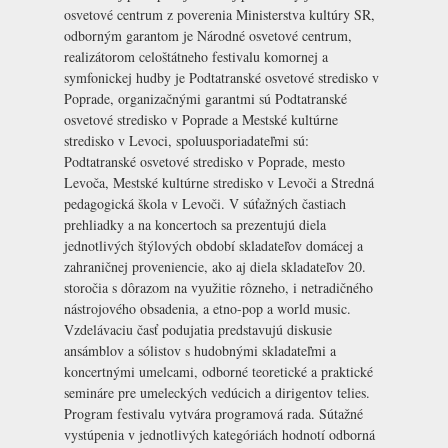
osvetové centrum z poverenia Ministerstva kultúry SR,
odborným garantom je Národné osvetové centrum,
realizátorom celoštátneho festivalu komornej a
symfonickej hudby je Podtatranské osvetové stredisko v
Poprade, organizačnými garantmi sú
Podtatranské
osvetové stredisko v Poprade
a
Mestské kultúrne
stredisko v Levoci
, spoluusporiadateľmi sú:
Podtatranské osvetové stredisko v Poprade, mesto
Levoča, Mestské kultúrne stredisko v Levoči a Stredná
pedagogická škola v Levoči. V súťažných častiach
prehliadky a na koncertoch sa prezentujú diela
jednotlivých štýlových období skladateľov domácej a
zahraničnej proveniencie, ako aj diela skladateľov 20.
storočia s dôrazom na využitie rôzneho, i netradičného
nástrojového obsadenia, a etno-pop a world music.
Vzdelávaciu časť podujatia predstavujú diskusie
ansámblov a sólistov s hudobnými skladateľmi a
koncertnými umelcami, odborné teoretické a praktické
semináre pre umeleckých vedúcich a dirigentov telies.
Program festivalu vytvára programová rada. Sútažné
vystúpenia v jednotlivých kategóriách hodnotí odborná