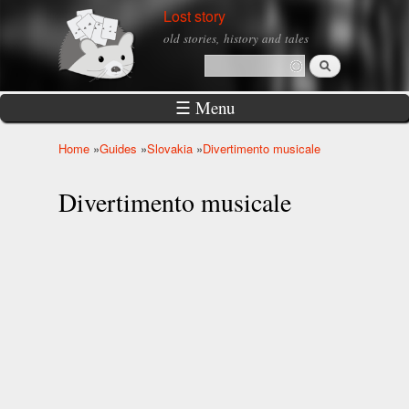
Skip to
Lost story
main
old stories, history and tales
content
Search
Search form
☰ Menu
Home
»
Guides
»
Slovakia
»
Divertimento musicale
You are here
Divertimento musicale