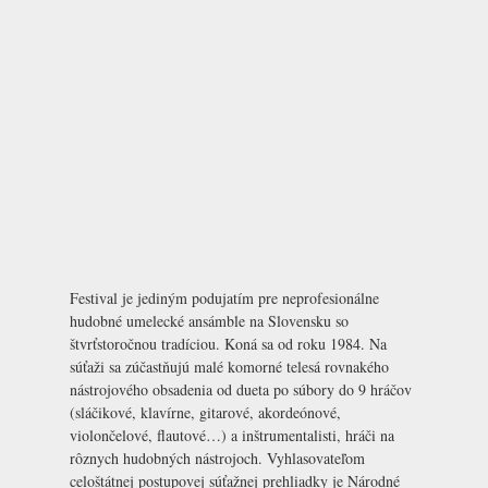
Festival je jediným podujatím pre neprofesionálne
hudobné umelecké ansámble na Slovensku so
štvrťstoročnou tradíciou. Koná sa od roku 1984. Na
súťaži sa zúčastňujú malé komorné telesá rovnakého
nástrojového obsadenia od dueta po súbory do 9 hráčov
(sláčikové, klavírne, gitarové, akordeónové,
violončelové, flautové…) a inštrumentalisti, hráči na
rôznych hudobných nástrojoch. Vyhlasovateľom
celoštátnej postupovej súťažnej prehliadky je Národné